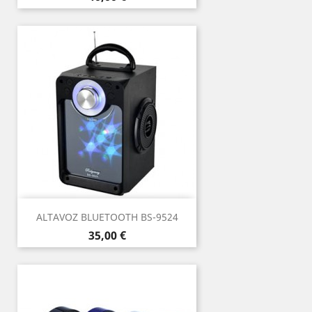
ALTAVOZ BLUETOOTH BS-9524
Precio
35,00 €