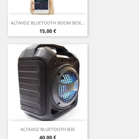
ALTAVOZ BLUETOOTH BOOM BOX...
Precio
15,00 €
ALTAVOZ BLUETOOTH B30
Precio
40,00 €