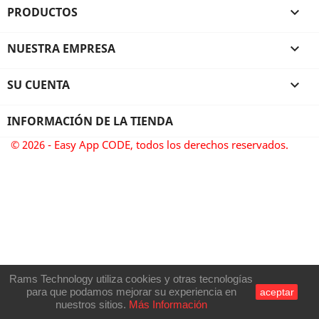
PRODUCTOS

NUESTRA EMPRESA

SU CUENTA

INFORMACIÓN DE LA TIENDA
© 2026 - Easy App CODE, todos los derechos reservados.
Rams Technology utiliza cookies y otras tecnologías
para que podamos mejorar su experiencia en
aceptar
nuestros sitios.
Más Información