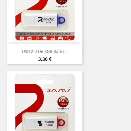
USB 2.0 De 8GB Rams...
Precio
3,30 €