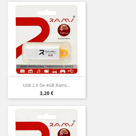
USB 2.0 De 4GB Rams...
Precio
3,20 €