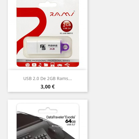
USB 2.0 De 2GB Rams...
Precio
3,00 €