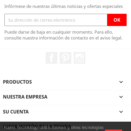
Infórmese de nuestras últimas noticias y ofertas especiales
Puede darse de baja en cualquier momento. Para ello,
consulte nuestra información de contacto en el aviso legal.
Facebook
Pinterest
Instagram
PRODUCTOS

NUESTRA EMPRESA

SU CUENTA

INFORMACIÓN DE LA TIENDA
Rams Technology utiliza cookies y otras tecnologías