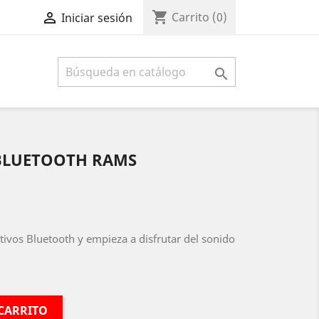
shopping_cart

Carrito
(0)
Iniciar sesión

BLUETOOTH RAMS
tivos Bluetooth y empieza a disfrutar del sonido
 CARRITO