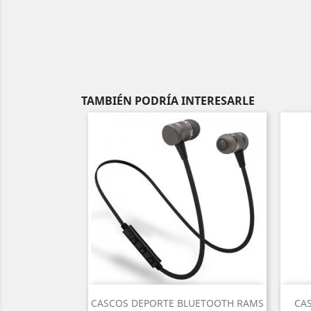
TAMBIÉN PODRÍA INTERESARLE
Vista rápida

CASCOS DEPORTE BLUETOOTH RAMS
CAS