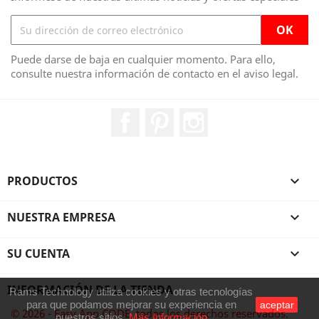
Puede darse de baja en cualquier momento. Para ello,
consulte nuestra información de contacto en el aviso legal.
Facebook
Pinterest
Instagram
PRODUCTOS

NUESTRA EMPRESA

SU CUENTA

INFORMACIÓN DE LA TIENDA
Rams Technology utiliza cookies y otras tecnologías
para que podamos mejorar su experiencia en
aceptar
© 2026 - Easy App CODE, todos los derechos reservados.
nuestros sitios.
Más Información