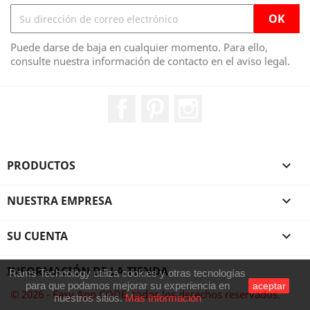
Puede darse de baja en cualquier momento. Para ello,
consulte nuestra información de contacto en el aviso legal.
Facebook
Pinterest
Instagram
PRODUCTOS

NUESTRA EMPRESA

SU CUENTA

INFORMACIÓN DE LA TIENDA
Rams Technology utiliza cookies y otras tecnologías
para que podamos mejorar su experiencia en
aceptar
© 2026 - Easy App CODE, todos los derechos reservados.
nuestros sitios.
Más Información