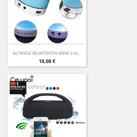
ALTAVOZ BLUETOOTH MINI S10...
Precio
10,00 €