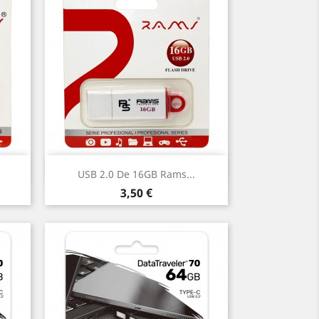
Vista rápida

USB 2.0 De 16GB Rams...
Precio
3,50 €