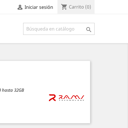
shopping_cart

Carrito
(0)
Iniciar sesión

0 hasta 32GB