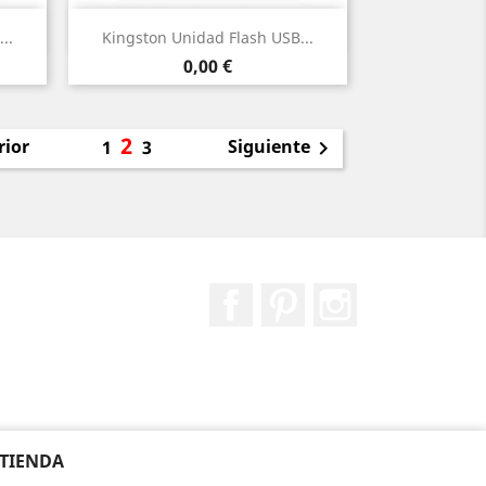
Vista rápida

..
Kingston Unidad Flash USB...
Precio
0,00 €
2
rior
Siguiente
1
3

Facebook
Pinterest
Instagram
 TIENDA