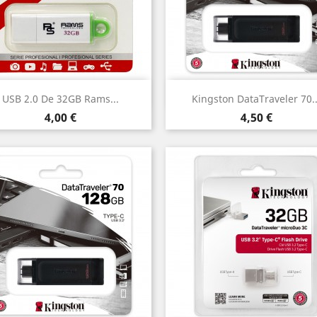
Vista rápida
Vista rápida


USB 2.0 De 32GB Rams...
Kingston DataTraveler 70..
Precio
Precio
4,00 €
4,50 €