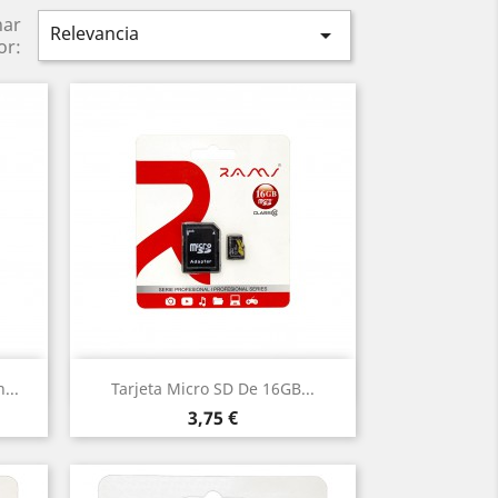
nar
Relevancia

or:
Vista rápida

...
Tarjeta Micro SD De 16GB...
Precio
3,75 €