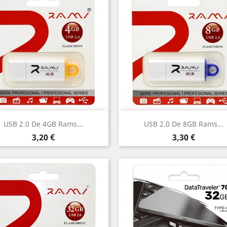
Vista rápida
Vista rápida


USB 2.0 De 4GB Rams...
USB 2.0 De 8GB Rams...
Precio
Precio
3,20 €
3,30 €