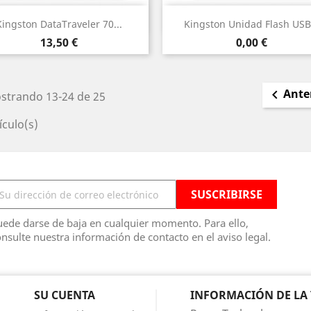
Vista rápida
Vista rápida


Kingston DataTraveler 70...
Kingston Unidad Flash USB.
Precio
Precio
13,50 €
0,00 €
Ante

strando 13-24 de 25
ículo(s)
ede darse de baja en cualquier momento. Para ello,
nsulte nuestra información de contacto en el aviso legal.
SU CUENTA
INFORMACIÓN DE LA