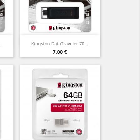
Vista rápida

.
Kingston DataTraveler 70...
Precio
7,00 €