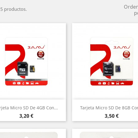
Orde
5 productos.
p
Vista rápida
Vista rápida


rjeta Micro SD De 4GB Con...
Tarjeta Micro SD De 8GB Con
Precio
Precio
3,20 €
3,50 €