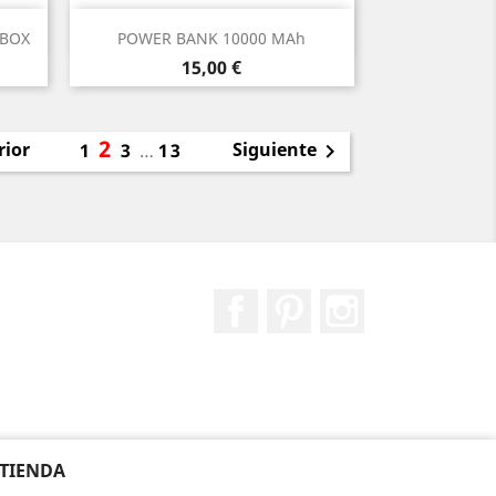
Vista rápida

 BOX
POWER BANK 10000 MAh
Precio
15,00 €
2
rior
Siguiente
1
3
…
13

Facebook
Pinterest
Instagram
 TIENDA