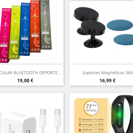
Vista rápida
Vista rápida


CULAR BLUETOOTH DEPORTE...
Soportes Magnéticos 360
Precio
Precio
19,00 €
16,99 €