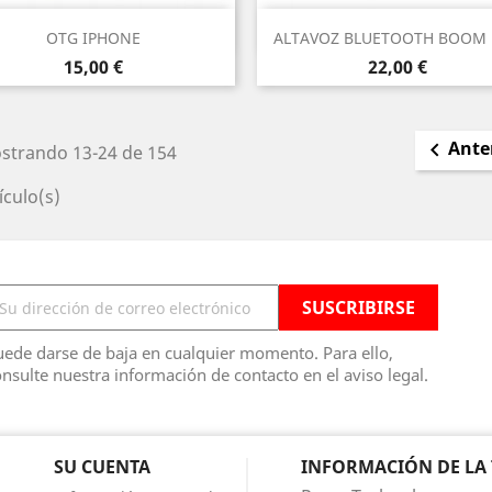
Vista rápida
Vista rápida


OTG IPHONE
ALTAVOZ BLUETOOTH BOOM
Precio
Precio
15,00 €
22,00 €
Ante

strando 13-24 de 154
ículo(s)
ede darse de baja en cualquier momento. Para ello,
nsulte nuestra información de contacto en el aviso legal.
SU CUENTA
INFORMACIÓN DE LA