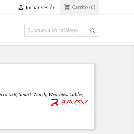
shopping_cart

Carrito
(0)
Iniciar sesión

Micro USB, Smart Watch, Wearbles, Cables,