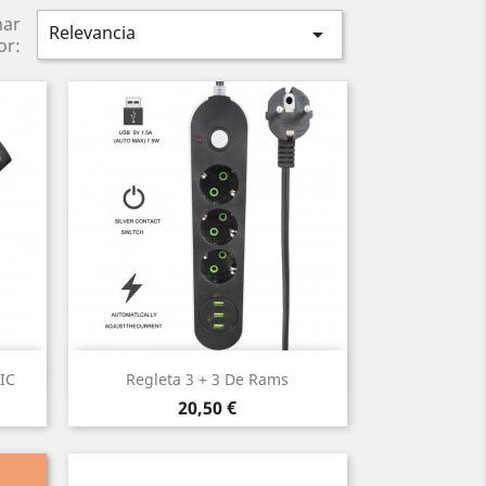
nar
Relevancia

or:
Vista rápida

IC
Regleta 3 + 3 De Rams
Precio
20,50 €