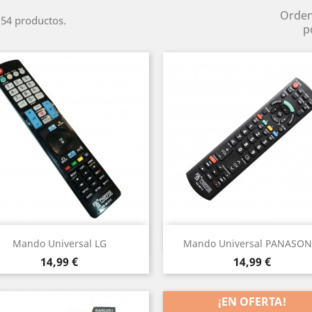
Orde
54 productos.
p
Vista rápida
Vista rápida


Mando Universal LG
Mando Universal PANASON
Precio
Precio
14,99 €
14,99 €
¡EN OFERTA!