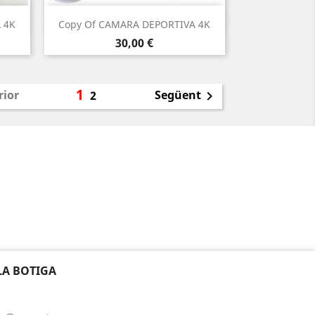
Vista ràpida

 4K
Copy Of CAMARA DEPORTIVA 4K
Preu
30,00 €
1
rior
Següent
2

LA BOTIGA