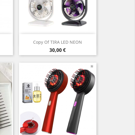
Vista ràpida

Copy Of TIRA LED NEON
Preu
30,00 €