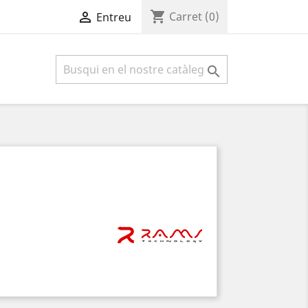
shopping_cart

Carret
(0)
Entreu
