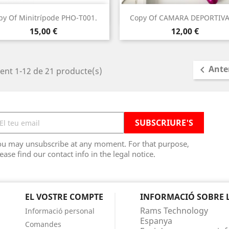
Vista ràpida
Vista ràpida


py Of Minitrípode PHO-T001.
Copy Of CAMARA DEPORTIVA
Preu
Preu
15,00 €
12,00 €
Ante

ent 1-12 de 21 producte(s)
ou may unsubscribe at any moment. For that purpose,
ease find our contact info in the legal notice.
EL VOSTRE COMPTE
INFORMACIÓ SOBRE 
Rams Technology
Informació personal
Espanya
Comandes