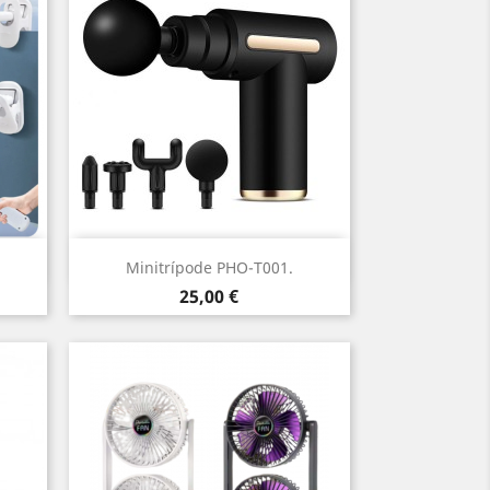
Vista ràpida

Minitrípode PHO-T001.
Preu
25,00 €