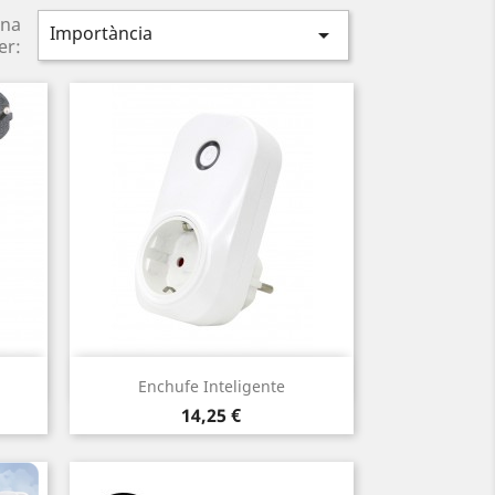
na
Importància

er:
Vista ràpida

Enchufe Inteligente
Preu
14,25 €