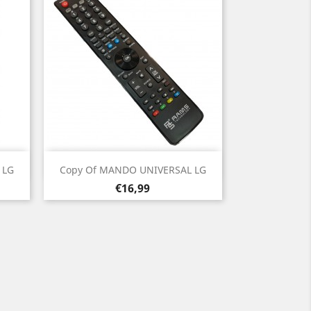
Vista rápida

 LG
Copy Of MANDO UNIVERSAL LG
Prezo
€16,99