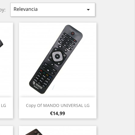
Relevancia

by:
Vista rápida

 LG
Copy Of MANDO UNIVERSAL LG
Prezo
€14,99