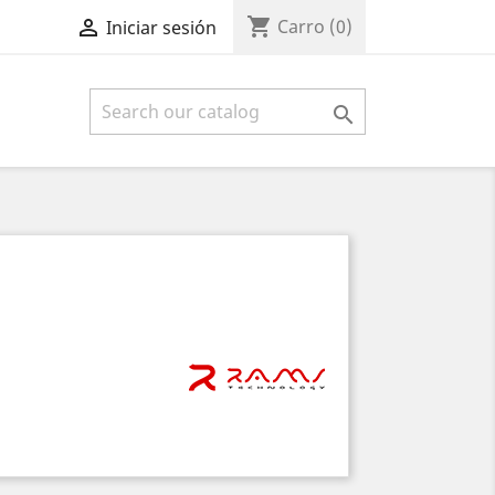
shopping_cart

Carro
(0)
Iniciar sesión
