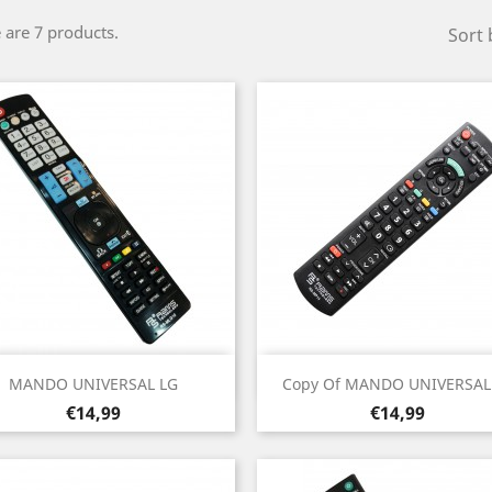
 are 7 products.
Sort 
Vista rápida
Vista rápida


MANDO UNIVERSAL LG
Copy Of MANDO UNIVERSAL
Prezo
Prezo
€14,99
€14,99