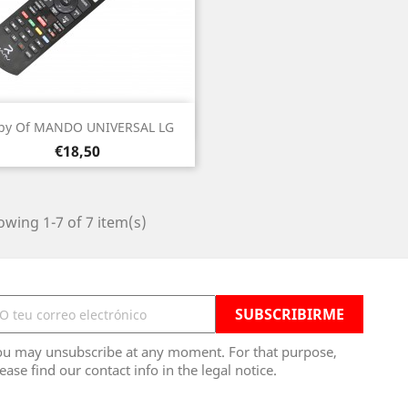
Vista rápida

py Of MANDO UNIVERSAL LG
Prezo
€18,50
wing 1-7 of 7 item(s)
ou may unsubscribe at any moment. For that purpose,
ease find our contact info in the legal notice.