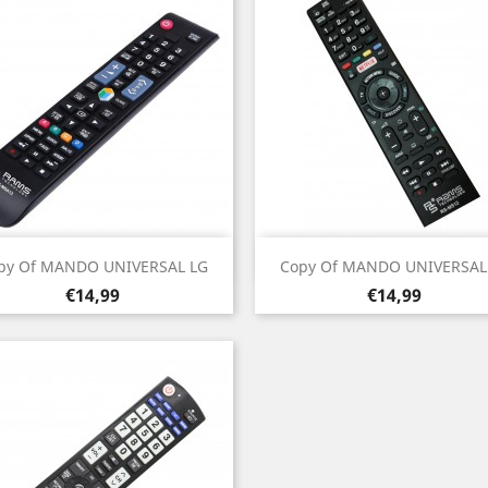
Vista rápida
Vista rápida


py Of MANDO UNIVERSAL LG
Copy Of MANDO UNIVERSAL
Prezo
Prezo
€14,99
€14,99